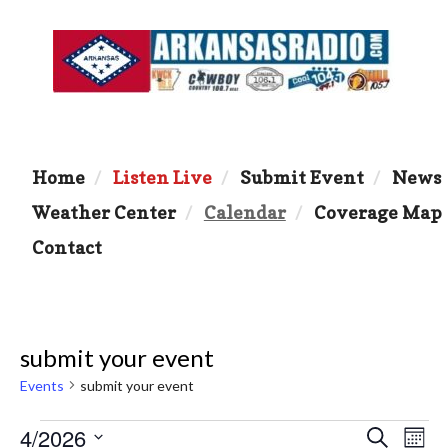
Home
Listen Live
Submit Event
News
Weather Center
Calendar
Coverage Map
Contact
submit your event
Events
submit your event
Events
4/2026
E
E
S
M