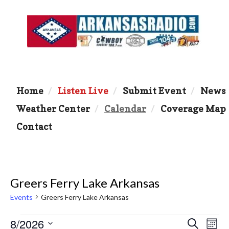
Home
Listen Live
Submit Event
News
Weather Center
Calendar
Coverage Map
Contact
Greers Ferry Lake Arkansas
Events
Greers Ferry Lake Arkansas
Events
8/2026
E
E
S
M