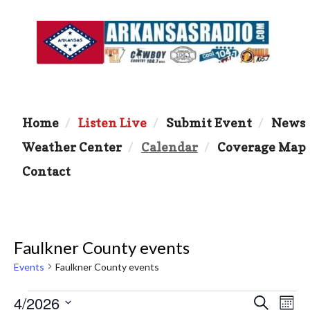
Home
Listen Live
Submit Event
News
Weather Center
Calendar
Coverage Map
Contact
Faulkner County events
Events
Faulkner County events
Events
4/2026
E
E
S
M